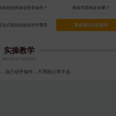
品创就业班就业前景如何？
美味学院地址在哪？
院法式甜品创就业班学费贵
更多疑问点击咨询
吗？
实操教学
PRACTICAL TEACHING
你，自己动手操作，不用担心学不会
术你能学到哪些知识？
 】
【 干货类 】
【 干货类 