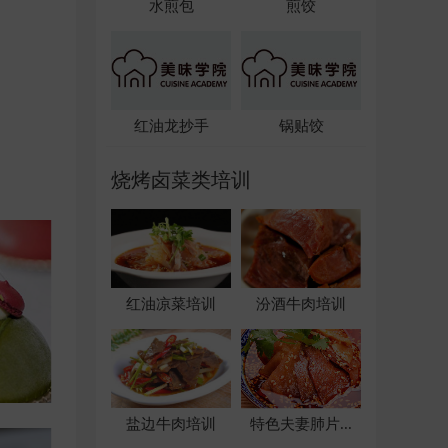
水煎包
煎饺
红油龙抄手
锅贴饺
烧烤卤菜类培训
红油凉菜培训
汾酒牛肉培训
盐边牛肉培训
特色夫妻肺片...