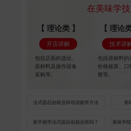
团购外卖+堂食+外带吸客
多时
选址灵活 操作简单
价格