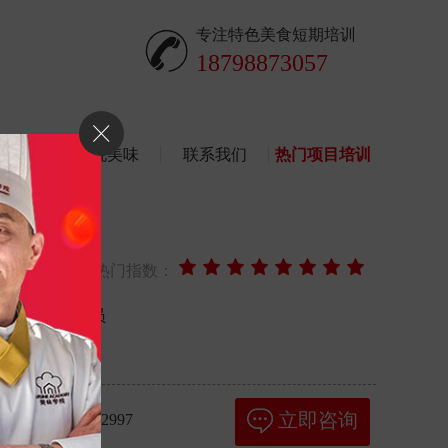
专注特色美食短期培训
18798873057
作品
图说美味
联系我们
热门项目培训
班
门西点
市场热门指数：
投资、就业人员
最新优惠
立即咨询
报名人数：
2997