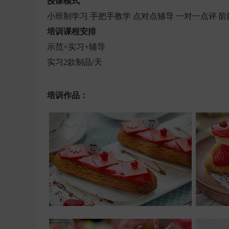
授课模式
小班制学习
手把手教学
点对点辅导
一对一点评
阶
培训课程安排
示范
+
实习
+
辅导
实习
2
款制品
/
天
培训作品：