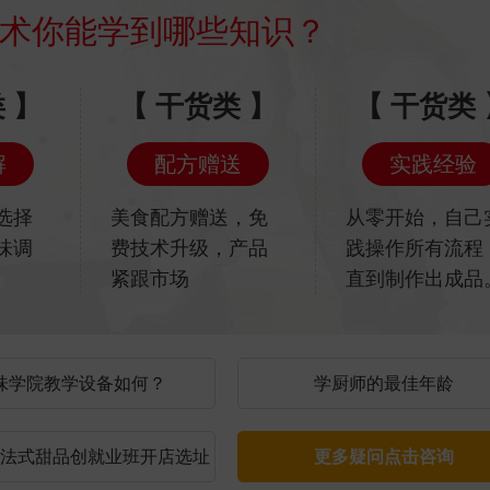
学员开店
ENTREPRENEURSHIP
段经营 人气口碑飙升
四季售卖 生意持久
亲民 消费人群广
全天经营 利润可观