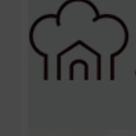
开店讲解
技术讲
包括店面的选址、
包括原材料的
原材料及操作设备
价格核算、口
采购等。
整等。
法式甜品创就业班培训能学方法
美
新手能学法式甜品创就业班吗？
美味学院
咨询热线：187988730