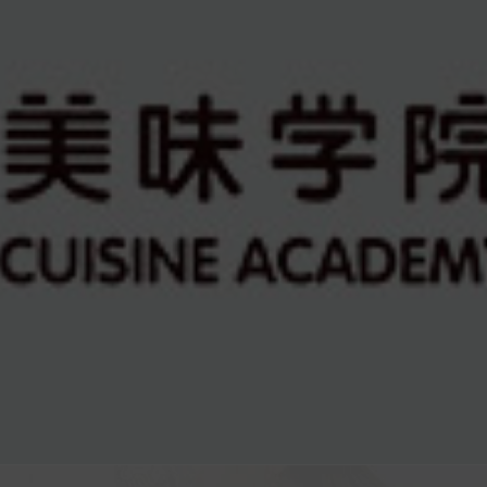
解
配方赠送
实践经验
选择
美食配方赠送，免
从零开始，自己
味调
费技术升级，产品
践操作所有流程
紧跟市场
直到制作出成品
味学院教学设备如何？
学厨师的最佳年龄
法式甜品创就业班开店选址
更多疑问点击咨询
攻略
57
了解学费
索要资料