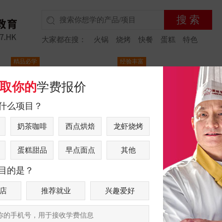
搜 索
大家都在搜：
火锅
烧烤
快餐
蛋糕
特色
精品必学
经验丰富
美味课程
品牌故事
美味老师
美味新闻
学生
取你的
学费报价
什么项目？
法式甜品创就业
奶茶咖啡
西点烘焙
龙虾烧烤
产品风味：
特色
网红甜品
热
蛋糕甜品
早点面点
其他
适合人群：
自由职业者、在岗
目的是？
联系客服获取
学费优惠：
店
推荐就业
兴趣爱好
咨询人数：
43688