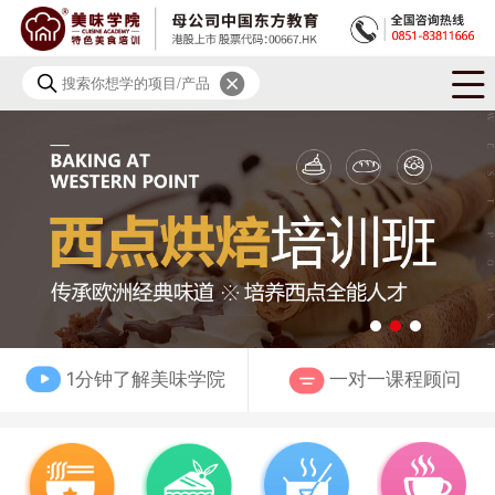
你想学习什么项目？
特色小吃
龙虾烧烤
中餐外卖
蛋糕甜品
早点面点
其他
您学习的目的是？
创业开店
推荐就业
兴趣爱好
1分钟了解美味学院
一对一课程顾问
*
千元学费优惠
，名额有限，先到先得