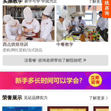
实操教学
新手可学 学成为止
了解更多
线
咨
询
西点烘焙培训
中餐教学
蛋糕/网红蛋糕/法式甜品
没看够?咨询老师带你了解院校吧
荣誉展示
见证品牌实力
了解更多