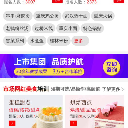
报名人数：
3007
报名人数：
2373
串串/麻辣烫
重庆鸡公煲
武汉热干面
重庆火锅
老鸭粉丝汤
过桥米线
重庆小面
特色锅贴
冒菜系列
水煮鱼
桂林米粉
更多···
市场网红美食
培训
短期可选/易操作/高颜值
了解更多
蛋糕甜点
烘焙西点
蛋糕/裱花/甜点
烘焙/甜品/面包
预招
30
人 仅剩
7
人
预招
28
人 仅剩
5
人