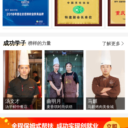
成功学子
榜样的力量
了解更多
汤文才
曲明月
马麒
汤半鲜中餐店
麦香琪时尚烘焙
马麒烤肉美食城