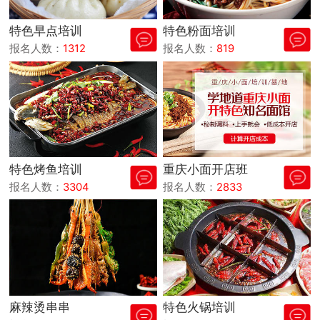
特色早点培训
特色粉面培训
报名人数：
1312
报名人数：
819
特色烤鱼培训
重庆小面开店班
报名人数：
3304
报名人数：
2833
麻辣烫串串
特色火锅培训