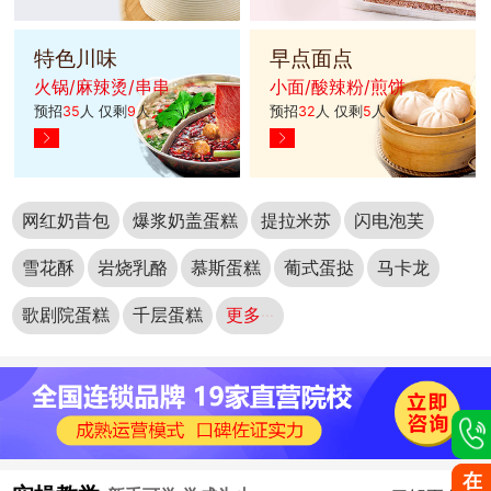
特色川味
早点面点
火锅/麻辣烫/串串
小面/酸辣粉/煎饼
预招
35
人 仅剩
9
人
预招
32
人 仅剩
5
人
网红奶昔包
爆浆奶盖蛋糕
提拉米苏
闪电泡芙
雪花酥
岩烧乳酪
慕斯蛋糕
葡式蛋挞
马卡龙
歌剧院蛋糕
千层蛋糕
更多···
在