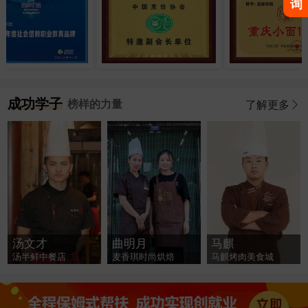
询
成功学子
榜样的力量
了解更多
汤文才
曲明月
马麒
汤半鲜中餐店
麦香琪时尚烘焙
马麒烤肉美食城