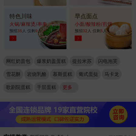
特色川味
早点面点
火锅/麻辣烫/串串
小面/酸辣粉/煎饼
预招
35
人 仅剩
9
人
预招
32
人 仅剩
5
人
网红奶昔包
爆浆奶盖蛋糕
提拉米苏
闪电泡芙
雪花酥
岩烧乳酪
慕斯蛋糕
葡式蛋挞
马卡龙
歌剧院蛋糕
千层蛋糕
更多···