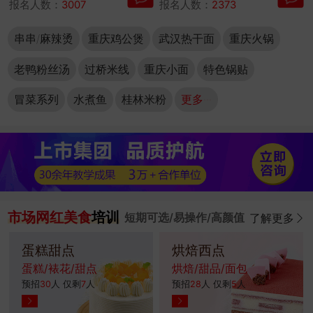
报名人数：
3007
报名人数：
2373
串串/麻辣烫
重庆鸡公煲
武汉热干面
重庆火锅
老鸭粉丝汤
过桥米线
重庆小面
特色锅贴
冒菜系列
水煮鱼
桂林米粉
更多···
市场网红美食
培训
短期可选/易操作/高颜值
了解更多
蛋糕甜点
烘焙西点
蛋糕/裱花/甜点
烘焙/甜品/面包
预招
30
人 仅剩
7
人
预招
28
人 仅剩
5
人