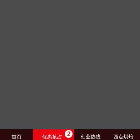
邱文清
报名
老板特色创业班
沈琼
报名
韩式裱花创就业班
付向华
报名
酱鸭培训
张灵儿
报名
爆款时尚饮品创就业班
张凤萍
报名
美食简餐VIP班
杨丽华
报名
特色碳烤鱼创就业班
常建华
报名
湘潭麻辣干锅
李世平
报名
四川干锅培训
刘新峰
报名
万州烤鱼培训
陈毅权
报名
养生粥创就业班
石先雄
报名
灌汤蒸饺培训
黄吉轩
报名
香酥鱿鱼圈培训
何远成
报名
龙袍蟹黄汤包培训
李湘惠
报名
金陵盐水鸭培训
首页
优惠抢占
创业热线
西点烘焙
卢传芳
报名
老北京芝麻千层饼培训