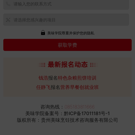
美味学院尊重并保护您的隐私
朱文旭
报名
包子早餐创就业班
潘科
报名
广式老火靓汤创就业班
潘月华
报名
时尚休闲小吃创就业班
钱浩
报名
特色杂粮煎饼培训
任静飞
报名
营养早餐创就业班
邵方兴
报名
串串香火锅培训
翟勇
报名
地锅鸡培训
咨询热线：
085183811666
阮峰哲
报名
广东盐焗鸡培训
美味学院备案号：
黔ICP备17011181号-1
版权所有：贵州美味烹饪技术咨询服务有限公司
史艳文
报名
蛋糕裱花创就业班
盛云强
报名
兰州牛肉面创就业班