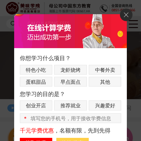
你想学习什么项目？
特色小吃
龙虾烧烤
中餐外卖
蛋糕甜品
早点面点
其他
您学习的目的是？
创业开店
推荐就业
兴趣爱好
1分钟了解美味学院
一对一课程顾问
*
千元学费优惠
，名额有限，先到先得