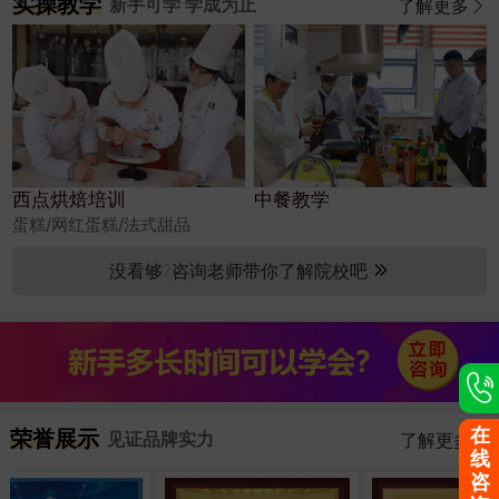
实操教学
新手可学 学成为止
了解更多
西点烘焙培训
中餐教学
蛋糕/网红蛋糕/法式甜品
没看够?咨询老师带你了解院校吧
在
荣誉展示
见证品牌实力
了解更多
线
咨