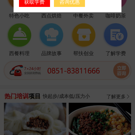
获取学费
咨询优惠
特色小吃
西点烘焙
中餐外卖
咖啡奶茶
西餐料理
品牌故事
帮扶创业
了解学费
热门培训
项目
快起步/成本低/压力小
了解更多