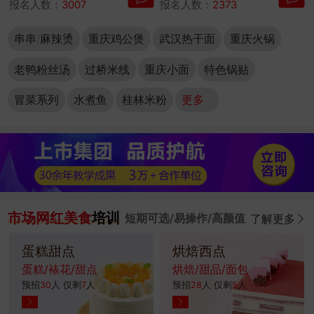
报名人数：
3007
报名人数：
2373
串串/麻辣烫
重庆鸡公煲
武汉热干面
重庆火锅
老鸭粉丝汤
过桥米线
重庆小面
特色锅贴
冒菜系列
水煮鱼
桂林米粉
更多···
市场网红美食
培训
短期可选/易操作/高颜值
了解更多
蛋糕甜点
烘焙西点
蛋糕/裱花/甜点
烘焙/甜品/面包
预招
30
人 仅剩
7
人
预招
28
人 仅剩
5
人