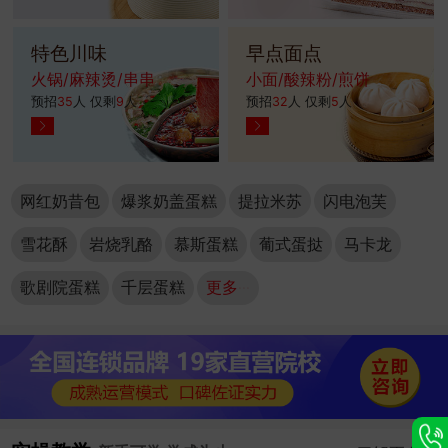
特色川味
早点面点
火锅/麻辣烫/串串
小面/酸辣粉/煎饼
预招
35
人 仅剩
9
人
预招
32
人 仅剩
5
人
网红奶昔包
爆浆奶盖蛋糕
提拉米苏
闪电泡芙
雪花酥
岩烧乳酪
慕斯蛋糕
葡式蛋挞
马卡龙
歌剧院蛋糕
千层蛋糕
更多···