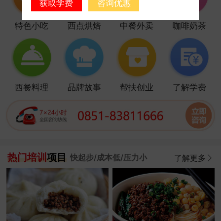
获取学费
咨询优惠
特色小吃
西点烘焙
中餐外卖
咖啡奶茶
西餐料理
品牌故事
帮扶创业
了解学费
热门培训
项目
快起步/成本低/压力小
了解更多