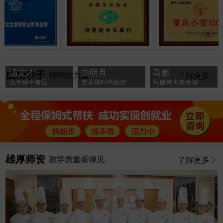
汤文才
曲明月
马麒
成功学子
榜样的力量
了解更多
汤半鲜中餐店
麦香琪时尚烘焙
马麒烤肉美食城
雄厚师资
教学质量看得见
了解更多