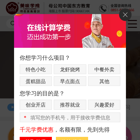
你想学习什么项目？
特色小吃
龙虾烧烤
中餐外卖
蛋糕甜品
早点面点
其他
您学习的目的是？
创业开店
推荐就业
兴趣爱好
1分钟了解美味学院
一对一课程顾问
*
千元学费优惠
，名额有限，先到先得