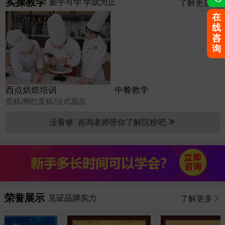
实操教学
新手可学 学成为止
了解更多
在
线
咨
询
西点烘焙培训
中餐教学
蛋糕/网红蛋糕/法式甜品
没看够?咨询老师带你了解院校吧
荣誉展示
见证品牌实力
了解更多